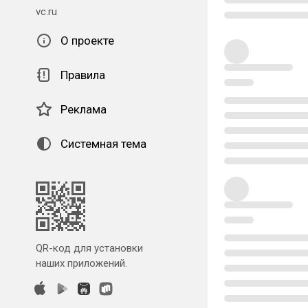
vc.ru
О проекте
Правила
Реклама
Системная тема
QR-код для установки
наших приложений.