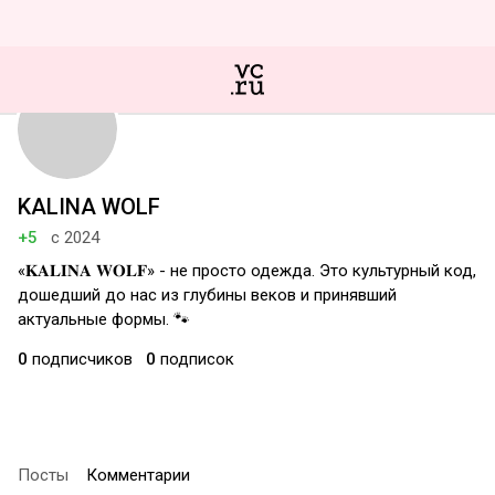
KALINA WOLF
+5
с 2024
«𝐊𝐀𝐋𝐈𝐍𝐀 𝐖𝐎𝐋𝐅» - не просто одежда. Это культурный код,
дошедший до нас из глубины веков и принявший
актуальные формы. 🐾
0
подписчиков
0
подписок
Посты
Комментарии