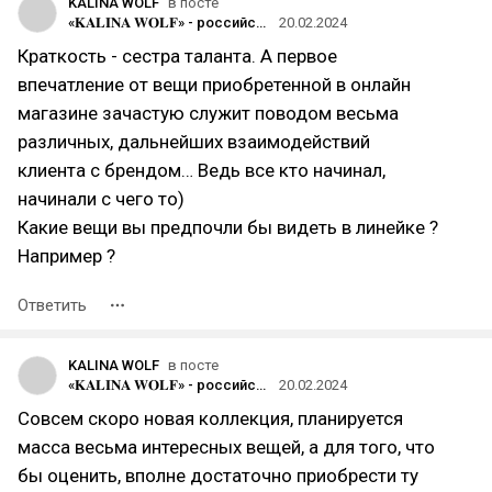
KALINA WOLF
в посте
«𝐊𝐀𝐋𝐈𝐍𝐀 𝐖𝐎𝐋𝐅» - российский бренд одежды, созданный молодой креативной командой
20.02.2024
Краткость - сестра таланта. А первое
впечатление от вещи приобретенной в онлайн
магазине зачастую служит поводом весьма
различных, дальнейших взаимодействий
клиента с брендом… Ведь все кто начинал,
начинали с чего то)
Какие вещи вы предпочли бы видеть в линейке ?
Например ?
Ответить
KALINA WOLF
в посте
«𝐊𝐀𝐋𝐈𝐍𝐀 𝐖𝐎𝐋𝐅» - российский бренд одежды, созданный молодой креативной командой
20.02.2024
Совсем скоро новая коллекция, планируется
масса весьма интересных вещей, а для того, что
бы оценить, вполне достаточно приобрести ту