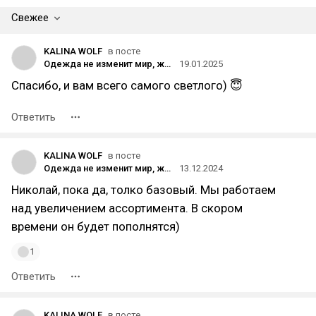
Свежее
KALINA WOLF
в посте
Одежда не изменит мир, женщины, которые ее носят, да! ———————————————————— #kalinawolf #kalinawolfbrand #kalinawolfrussia #clothes #mensfashion #girlsfashion #brand #kw #style
19.01.2025
Спасибо, и вам всего самого светлого) 😇
Ответить
KALINA WOLF
в посте
Одежда не изменит мир, женщины, которые ее носят, да! ———————————————————— #kalinawolf #kalinawolfbrand #kalinawolfrussia #clothes #mensfashion #girlsfashion #brand #kw #style
13.12.2024
Николай, пока да, толко базовый. Мы работаем
над увеличением ассортимента. В скором
времени он будет пополнятся)
1
Ответить
KALINA WOLF
в посте