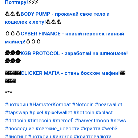
Поттеру!
⚡⚡⚡
💪💪💪
BODY PUMP - прокачай свое тело и
кошелек к лету!
💪💪💪
🥚🥚🥚
CYBER FINANCE - новый перспективный
майнер!
🥚🥚🥚
🕵🕵🕵
KGB PROTOCOL - заработай на шпионаже!
🕵🕵🕵
🎰🎰🎰
CLICKER MAFIA - стань боссом мафии!
🎰
🎰🎰
***
#ноткоин
#HamsterKombat
#Notcoin
#nearwallet
#tapswap
#pixel
#pixelwallet
#hotcoin
#xblast
#dotcoin
#timecoin
#memefi
#harvestmoon
#news
#последние
#свежие_новости
#крипта
#web3
#листинг
#ноткоин
#airdrop
#криптовалюта