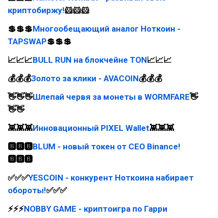
криптобиржу!
🐹🐹🐹
💲💲💲
Многообещающий аналог Ноткоин -
TAPSWAP
💲💲💲
📈📈📈
BULL RUN на блокчейне TON
📈📈📈
💰💰💰
Золото за клики - AVACOIN
💰💰💰
👋👋👋
Шлепай червя за монеты в WORMFARE
👋
👋👋
👾👾👾
Инновационный PIXEL Wallet
👾👾👾
🅱🅱🅱
BLUM - новый токен от CEO Binance!
🅱🅱🅱
✅✅✅
YESCOIN - конкурент Ноткоина набирает
обороты!
✅✅✅
⚡⚡⚡
NOBBY GAME - криптоигра по Гарри