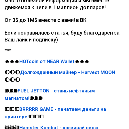
много полезной информации и мы вместе
движемся к цели в 1 миллион долларов!
От 0$ до 1M$ вместе с вами! в ВК
Если понравилась статья, буду благодарен за
Ваш лайк и подписку)
***
🔥🔥🔥
HOTcoin от NEAR Wallet
🔥🔥🔥
🌔🌔🌔
Долгожданный майнер - Harvest MOON
🌔🌔🌔
⛽⛽⛽
FUEL JETTON - стань нефтяным
магнатом!
⛽⛽⛽
💵💵💵
BRRRRR GAME - печатаем деньги на
принтере!
💵💵💵
🐹🐹🐹
Hamster Kombat - развивай свою