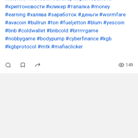
#криптоновости
#кликер
#тапалка
#money
#earning
#халява
#заработок
#деньги
#wormfare
#avacoin
#bullrun
#ton
#fueljetton
#blum
#yescoin
#bnb
#coldwallet
#bnbcold
#brrrrrgame
#nobbygame
#bodypump
#cyberfinance
#kgb
#kgbprotocol
#mtk
#mafiaclicker
149