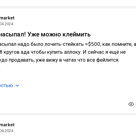
 market
04.2024
 насыпал! Уже можно клеймить
асыпал надо было лочить-стейкать ≈$500, как помните, 
8 кругов ада чтобы купить аллоку. И сейчас я ещё не
удо продавать, уже вижу в чатах что все фейлится.
г
остью
 market
04.2024