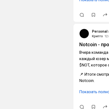
Personal
Крипто
12.
Notcoin - пр
Вчера команда 
каждый юзер м
$NOT, которое о
📌 Итоги смотр
Notcoin.
Показать полн