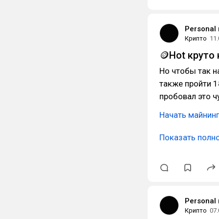
Personal
Крипто
11.
🪙Hot круто
Но чтобы так н
также пройти 1
пробовал это ч
Начать майнин
Показать полн
Personal
Крипто
07.