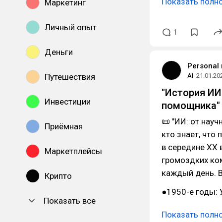
Показать полн
Маркетинг
Личный опыт
1
Деньги
Personal
Путешествия
AI
21.01.20
"История ИИ
Инвестиции
помощника"
📜 "ИИ: от нау
Приёмная
кто знает, что
в середине XX 
Маркетплейсы
громоздких ко
каждый день. В
Крипто
●1950-е годы:
Показать все
Показать полн