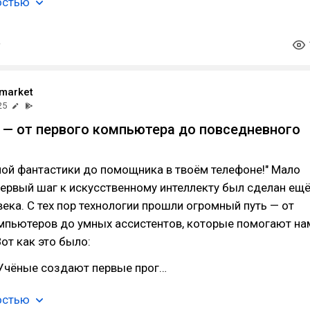
остью
 market
25
 — от первого компьютера до повседневного
чной фантастики до помощника в твоём телефоне!" Мало
 первый шаг к искусственному интеллекту был сделан ещ
века. С тех пор технологии прошли огромный путь — от
мпьютеров до умных ассистентов, которые помогают на
от как это было:
 Учёные создают первые прог…
остью