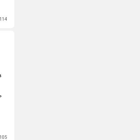
114
в
ь
105