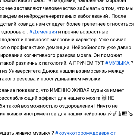
 захватывает хаос . #Пандемия, накаленная мировая
рочее заставляют человечество забывать о том, что мы
пандемии нейродегенеративных заболеваний . После
дствий ковида нам следует более трепетнее относиться
у здоровью .
#Деменция
и прочие возрастные
олодеют и привносят массовый характер. Уже сейчас
ься о профилактике деменции .Нейробиологи уже давно
ировании когнитивного резерва мозга. Он поможет
 атакой различных патологий. А ПРИЧЕМ ТУТ
#МУЗЫКА
?
 из Университета Дьюка нашли взаимосвязь между
такого резерва и прослушиванием музыки!
ование показало, что ИМЕННО ЖИВАЯ музыка имеет
расслабляющий эффект для нашего мозга 🙌 НЕ
я такой возможностью оздоровления ! Ничто не
ия живых инструментов для наших нейронов 🎶🎷🎸🎹🪕
лушать живую музыку ?
#коучкоторомудоверяют