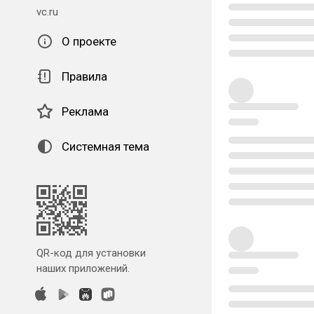
vc.ru
О проекте
Правила
Реклама
Системная тема
QR-код для установки
наших приложений.