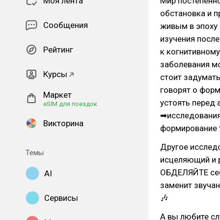
Моя лента
Мир постепенно
обстановка и п
Сообщения
живым в эпоху 
изучения после
Рейтинг
к когнитивном
заболевания м
Курсы
стоит задумат
говорят о форм
Маркет
устоять перед
eSIM для поездок
➡исследования
Викторина
формирование 
Другое исслед
Темы
исцеляющий и 
ОБДЕЛЯЙТЕ себ
AI
заменит звучан
Сервисы
🎶
А вы любите с