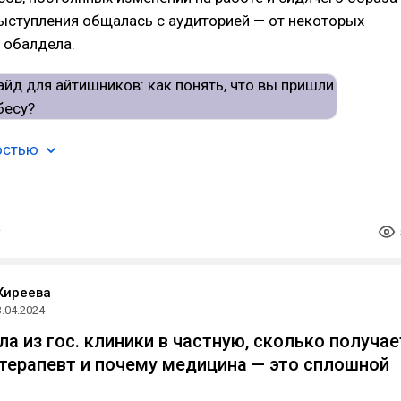
ыступления общалась с аудиторией — от некоторых
 обалдела.
остью
Киреева
3.04.2024
а из гос. клиники в частную, сколько получае
терапевт и почему медицина — это сплошной