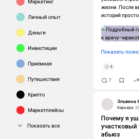
Маркетинг
жизни. После в
историй просто
Личный опыт
Деньги
Инвестиции
Показать полн
Приёмная
4
Путешествия
7
Крипто
Эльвина 
Карьера
2
Маркетплейсы
Почему я ушл
Показать все
участковый 
абьюз