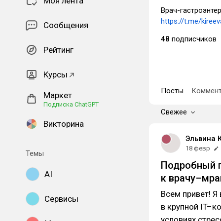
Моя лента
Врач-гастроэнтер
https://t.me/kiree
Сообщения
48
подписчиков
Рейтинг
Курсы
Посты
Коммент
Маркет
Подписка ChatGPT
Свежее
Викторина
Эльвина 
18 февр
Темы
Подробный г
AI
к врачу–мра
Всем привет! Я
Сервисы
в крупной IT–к
условиях стрес