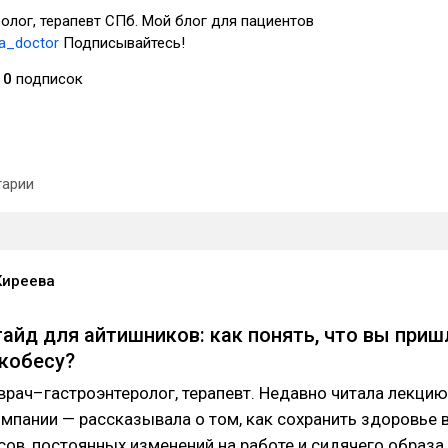
олог, терапевт СПб. Мой блог для пациентов
va_doctor
Подписывайтесь!
0
подписок
арии
Киреева
айд для айтишников: как понять, что вы приш
кобесу?
 врач–гастроэнтеролог, терапевт. Недавно читала лекцию
омпании — рассказывала о том, как сохранить здоровье 
сов, постоянных изменений на работе и сидячего образа