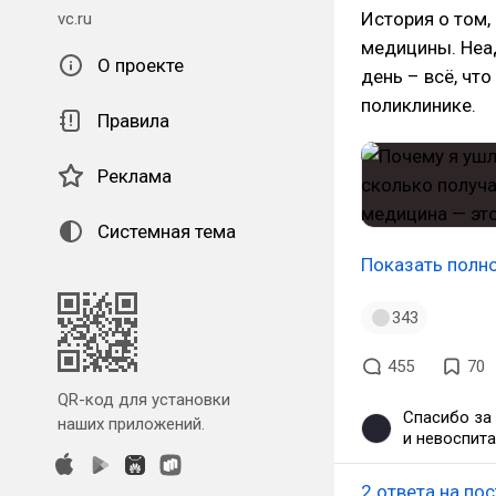
История о том,
vc.ru
медицины. Неад
О проекте
день – всё, чт
поликлинике.
Правила
Реклама
Системная тема
Показать полн
343
455
70
QR-код для установки
Спасибо за 
наших приложений.
и невоспита
народ, што
2 ответа на пос