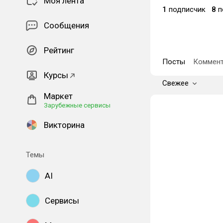
Моя лента
1
подписчик
8
п
Сообщения
Рейтинг
Посты
Коммент
Курсы
Свежее
Маркет
Зарубежные сервисы
Викторина
Темы
AI
Сервисы