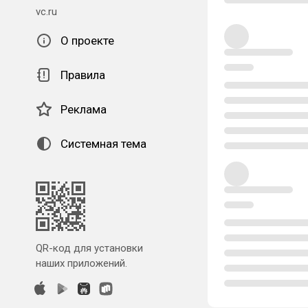
vc.ru
О проекте
Правила
Реклама
Системная тема
QR-код для установки
наших приложений.