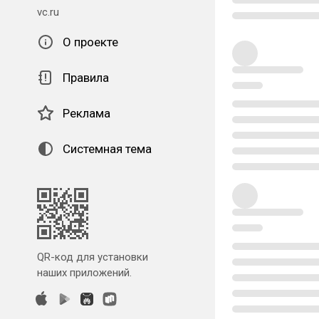
vc.ru
О проекте
Правила
Реклама
Системная тема
QR-код для установки
наших приложений.