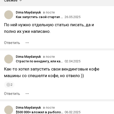
Свежее
Dima Maydanyuk
в посте
Как запустить свой стартап — фреймворк для быстрого запуска MVP и проверки бизнес-гипотез
26.05.2025
По ней нужно отдельную статью писать, да и
полно их уже написано.
Ответить
Dima Maydanyuk
в посте
Страсти по вендингу, или какая суровая реальность ждёт новичков, решивших войти в этот бизнес
02.04.2025
Как-то хотел запустить свои вендинговые кофе
машины со спешелти кофе, но отвело ))
2
Ответить
Dima Maydanyuk
в посте
$500 000+ вложил в рыболовный катер, переехал на Сейшелы и открыл здесь свое дело
06.02.2025