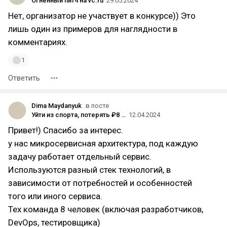
Огненный питч на vc.ru
29.05.2024
Нет, организатор не участвует в конкурсе)) Это
лишь один из примеров для наглядности в
комментариях.
1
Ответить
Dima Maydanyuk
в посте
Уйти из спорта, потерять ₽8 млн в бизнесе и начать всё с нуля — мой путь от хоккеиста до IT-предпринимателя
12.04.2024
Привет!) Спасибо за интерес.
у нас микросервисная архитектура, под каждую
задачу работает отдельный сервис.
Используются разный стек технологий, в
зависимости от потребностей и особенностей
того или иного сервиса.
Тех команда 8 человек (включая разработчиков,
DevOps, тестировщика)