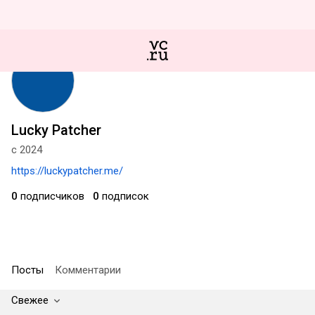
Lucky Patcher
с 2024
https://luckypatcher.me/
0
подписчиков
0
подписок
Посты
Комментарии
Свежее