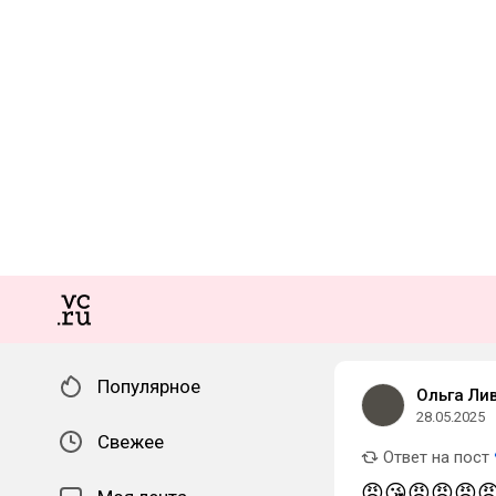
Популярное
Ольга Ли
28.05.2025
Свежее
Ответ на пост
😡😘😡😡😡