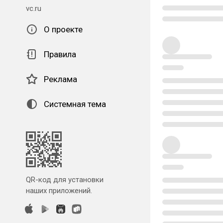
vc.ru
О проекте
Правила
Реклама
Системная тема
QR-код для установки
наших приложений.