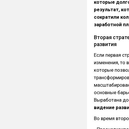
которые долго
результат, ко
сократили кол
заработной пл
Вторая страте
развития
Если первая ст
изменения, то 
которые позво
трансформирова
масштабирован
основные барье
Выработана дор
видение разви
Во время второ