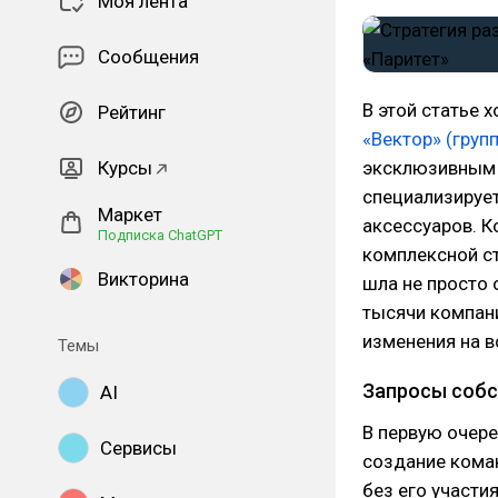
Моя лента
Сообщения
В этой статье 
Рейтинг
«Вектор» (груп
Курсы
эксклюзивным 
специализирует
Маркет
аксессуаров. 
Подписка ChatGPT
комплексной ст
Викторина
шла не просто
тысячи компан
изменения на в
Темы
Запросы собс
AI
В первую очере
Сервисы
создание кома
без его участи