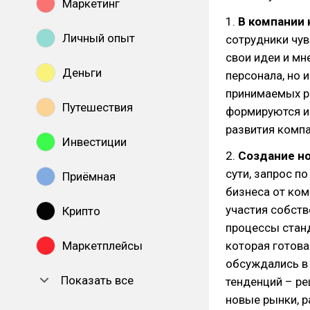
Маркетинг
1.
В компании 
Личный опыт
сотрудники чу
свои идеи и мн
Деньги
персонала, но 
принимаемых р
Путешествия
формируются и
развития компа
Инвестиции
2.
Создание н
сути, запрос п
Приёмная
бизнеса от ком
участия собств
Крипто
процессы станд
Маркетплейсы
которая готов
обсуждались в 
Показать все
тенденций – ре
новые рынки, ра