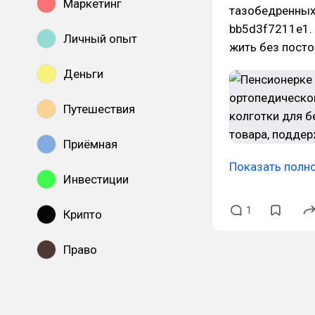
Маркетинг
тазобедренных 
bb5d3f7211e1. 
Личный опыт
жить без пост
Деньги
Путешествия
Приёмная
Показать полн
Инвестиции
1
Крипто
Право
Показать все