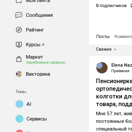
Моя лента
0
подписчиков
Сообщения
Рейтинг
Посты
Коммент
Курсы
Свежее
Маркет
Зарубежные сервисы
Elena Na
Приёмная
Викторина
Пенсионерке
ортопедичес
Темы
колготки дл
товара, под
AI
Мне 57 лет, жи
Сервисы
постоянные бол
специальный та