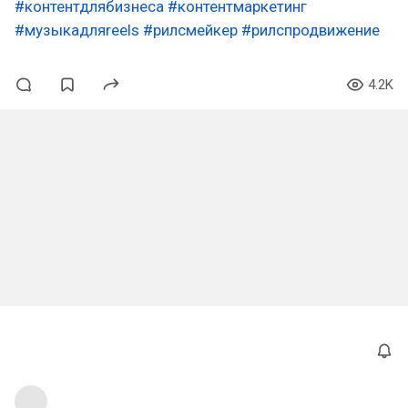
#контентдлябизнеса
#контентмаркетинг
#музыкадляreels
#рилсмейкер
#рилспродвижение
4.2K