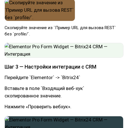
Скопируйте значение из `Пример URL для вызова REST`
без `profile/`.​
Шаг 3 — Настройки интеграции c CRM
Перейдите `Elementor` -> `Bitrix24`
Вставьте в поле `Входящий веб-хук`
скопированное значение.
Нажмите «Проверить вебхук».