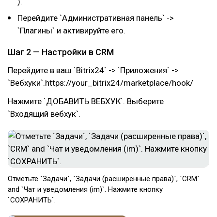
).
Перейдите `Административная панель` ->
`Плагины` и активируйте его.
Шаг 2 — Настройки в CRM
Перейдите в ваш `Bitrix24` -> `Приложения` ->
`Вебхуки`.https://your_bitrix24/marketplace/hook/
Нажмите `ДОБАВИТЬ ВЕБХУК`. Выберите
`Входящий вебхук`.
​Отметьте `Задачи`, `Задачи (расширенные права)`, `CRM`
and `Чат и уведомления (im)`. Нажмите кнопку
`СОХРАНИТЬ`.