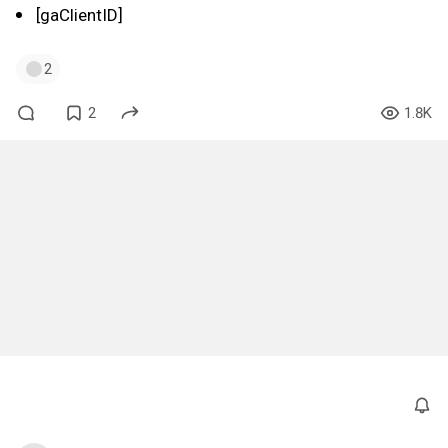
[gaClientID]
2
2
1.8K