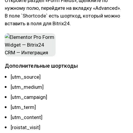
Откройте раздел «Form Fields», щелкните по
нужному полю, перейдите на вкладку «Advanced».
В поле `Shortcode` есть шорткод, который можно
вставить в поля для Bitrix24.
Дополнительные шорткоды
[utm_source]
[utm_medium]
[utm_campaign]
[utm_term]
[utm_content]
[roistat_visit]