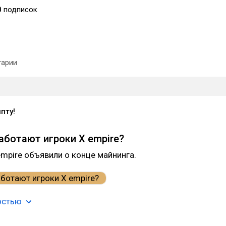
0
подписок
арии
пту!
аботают игроки X empire?
empire объявили о конце майнинга.
остью