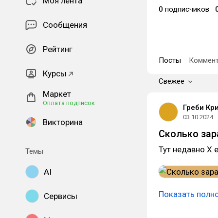
Моя лента
0
подписчиков
Сообщения
Рейтинг
Посты
Коммент
Курсы
Свежее
Маркет
Оплата подписок
Греби Кри
03.10.2024
Викторина
Сколько зар
Тут недавно X 
Темы
AI
Показать полн
Сервисы