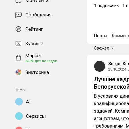
Моя лента
1
подписчик
1
п
Сообщения
Рейтинг
Посты
Коммент
Курсы
Свежее
Маркет
eSIM для поездок
Sergei Ki
28.10.2024
Викторина
Лучшие кадр
Белорусской
Темы
В условиях ди
AI
квалифицирова
задачей. Комп
Сервисы
агентствам, чт
требованиям. М