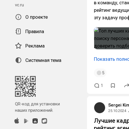
в команду, ста
vc.ru
рейтинг ведущи
О проекте
эту задачу про
Правила
Реклама
Показать полн
Системная тема
5
1
QR-код для установки
Sergei Ki
наших приложений.
25.10.2024
Лучшие кадр
рейтинг аге