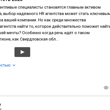
лантливые специалисты становятся главным активом
а, выбор надёжного HR агентства может стать ключевы
ха вашей компании. Но как среди множества
агентств найти то, которое действительно поможет найт
ей мечты? Особенно когда речь идёт о таком
гионе, как Свердловская обл…
остью
m