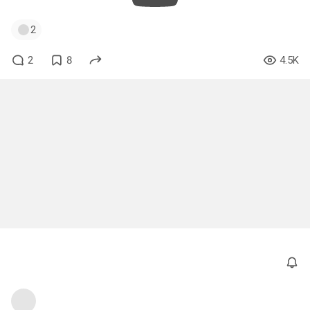
2
2
8
4.5K