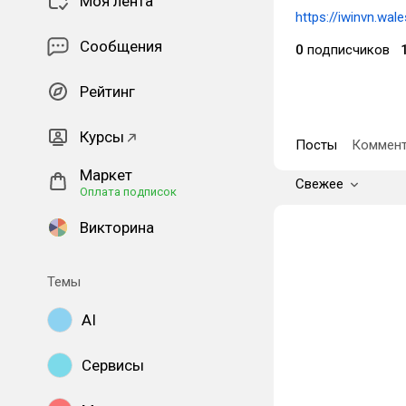
Моя лента
https://iwinvn.wale
Сообщения
0
подписчиков
Рейтинг
Курсы
Посты
Коммент
Маркет
Свежее
Оплата подписок
Викторина
Темы
AI
Сервисы