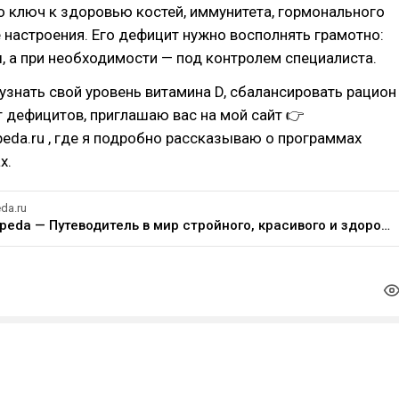
о ключ к здоровью костей, иммунитета, гормонального
 настроения. Его дефицит нужно восполнять грамотно:
, а при необходимости — под контролем специалиста.
 узнать свой уровень витамина D, сбалансировать рацион
т дефицитов, приглашаю вас на мой сайт 👉
ppeda.ru , где я подробно рассказываю о программах
х.
da.ru
Fitnessppeda — Путеводитель в мир стройного, красивого и здорового тела