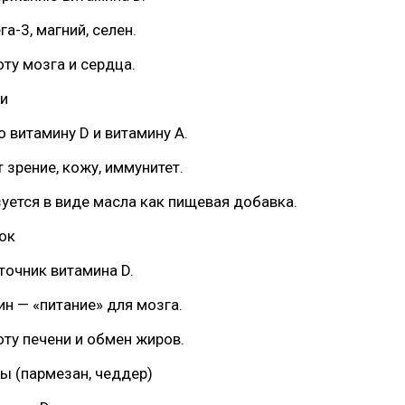
а-3, магний, селен.
оту мозга и сердца.
ки
о витамину D и витамину А.
 зрение, кожу, иммунитет.
зуется в виде масла как пищевая добавка.
ок
точник витамина D.
ин — «питание» для мозга.
оту печени и обмен жиров.
ы (пармезан, чеддер)