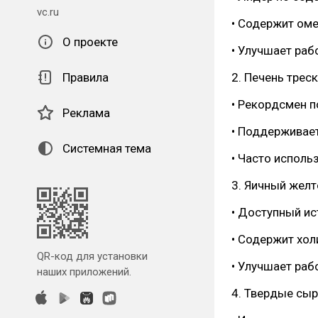
vc.ru
• Содержит омег
О проекте
• Улучшает раб
Правила
2. Печень трес
• Рекордсмен п
Реклама
• Поддерживает
Системная тема
• Часто исполь
3. Яичный желт
• Доступный ис
• Содержит хол
QR-код для установки
• Улучшает раб
наших приложений.
4. Твердые сыр