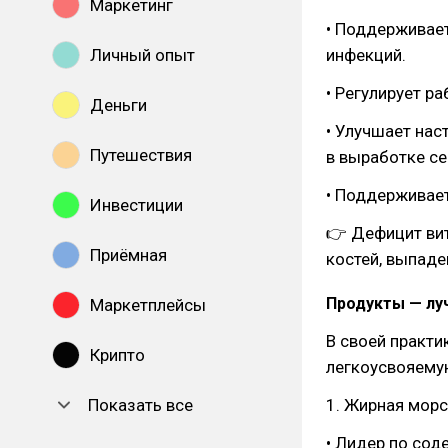
Маркетинг
• Поддерживает
Личный опыт
инфекций.
• Регулирует р
Деньги
• Улучшает нас
Путешествия
в выработке се
• Поддерживает
Инвестиции
👉 Дефицит вит
Приёмная
костей, выпаде
Продукты — лу
Маркетплейсы
В своей практ
Крипто
легкоусвояемую
Показать все
1. Жирная морс
• Лидер по сод