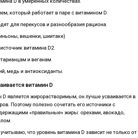
амина D в умеренных количествах.
ием, который работает в паре с витамином D.
дят для перекусов и разнообразия рациона.
иньоны, вешенки, шиитаке)
 источник витамина D2.
етарианцам и веганам.
ий, медь и антиоксиданты.
ваивается витамин D
н D является жирорастворимым, он лучше усваивается в
ров. Поэтому полезно сочетать его источники с
одержащими «правильные» жиры: орехами, авокадо,
лом.
 учитываю, что уровень витамина D зависит не только от