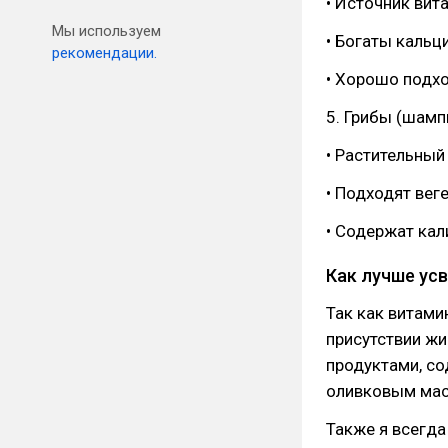
• Источник вит
Мы используем
• Богаты кальц
рекомендации.
• Хорошо подхо
5. Грибы (шамп
• Растительный
• Подходят вег
• Содержат кал
Как лучше ус
Так как витами
присутствии жи
продуктами, с
оливковым мас
Также я всегда