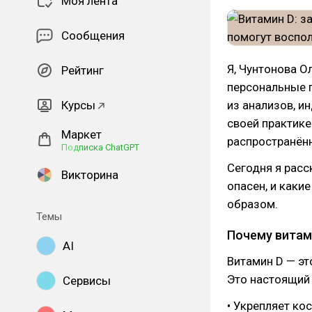
Моя лента
Сообщения
Я, Чунтонова О
Рейтинг
персональные 
Курсы
из анализов, и
своей практике
Маркет
распространён
Подписка ChatGPT
Сегодня я расс
Викторина
опасен, и каки
образом.
Темы
Почему витам
AI
Витамин D — эт
Это настоящий 
Сервисы
• Укрепляет ко