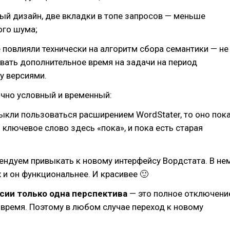
ый дизайн, две вкладки в топе запросов — меньше
го шума;
 повлияли технически на алгоритм сбора семантики — не
вать дополнительное время на задачи на период
у версиями.
чно условный и временный:
ыкли пользоваться расширением WordStater, то оно пок
о ключевое слово здесь «пока», и пока есть старая
ндуем привыкать к новому интерфейсу Вордстата. В не
и он функциональнее. И красивее 🙂
рсии только одна перспектива
— это полное отключени
 время. Поэтому в любом случае переход к новому