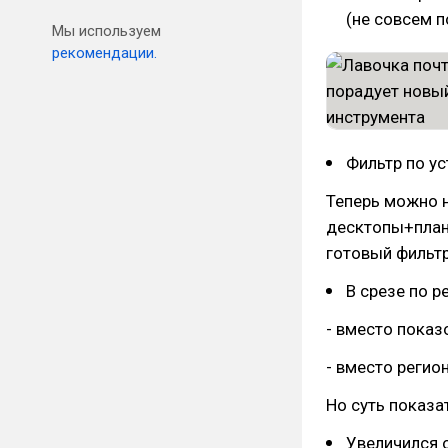
(не совсем п
Мы используем
рекомендации.
Фильтр по ус
Теперь можно 
десктопы+план
готовый фильтр
В срезе по р
- вместо показ
- вместо регио
Но суть показа
Увеличился 