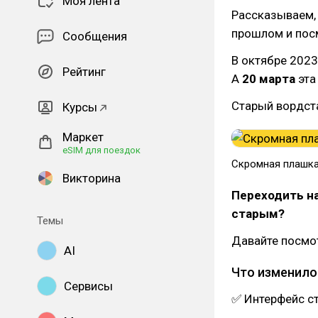
Моя лента
Рассказываем, 
прошлом и посм
Сообщения
В октябре 202
Рейтинг
А
20 марта
эта
Старый вордст
Курсы
Маркет
eSIM для поездок
Скромная плашка
Викторина
Переходить н
старым?
Темы
Давайте посмот
AI
Что изменило
Сервисы
✅ Интерфейс ст