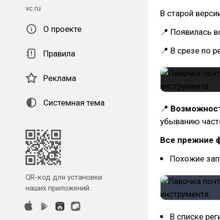
vc.ru
В старой верси
О проекте
📍 Появилась 
📍 В срезе по 
Правила
Реклама
Системная тема
📍
Возможност
убыванию част
Все прежние 
Похожие зап
QR-код для установки
наших приложений.
В списке ре