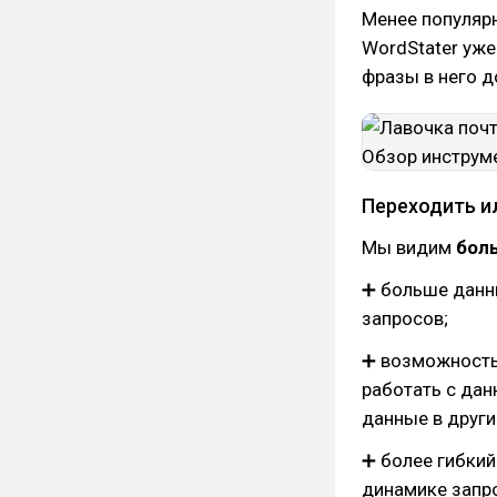
Менее популярн
WordStater уже
фразы в него 
Переходить и
Мы видим
бол
➕ больше данн
запросов;
➕ возможность
работать с да
данные в други
➕ более гибкий
динамике запр