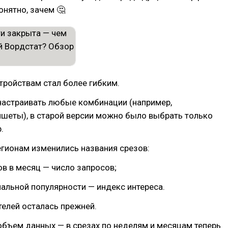
онятно, зачем 🤔
тройствам стал более гибким.
настраивать любые комбинации (например,
шеты), в старой версии можно было выбрать только
.
егионам изменились названия срезов:
ов в месяц — число запросов;
нальной популярности — индекс интереса.
телей осталась прежней.
объем данных — в срезах по неделям и месяцам теперь