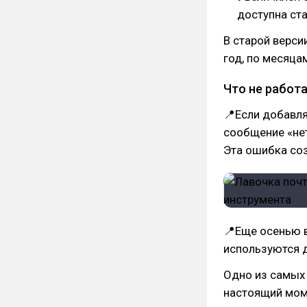
доступна ста
В старой верси
год, по месяцам
Что не работа
📍Если добавля
сообщение «нет
Эта ошибка соз
📍Еще осенью в
используются д
Одно из самых 
настоящий моме