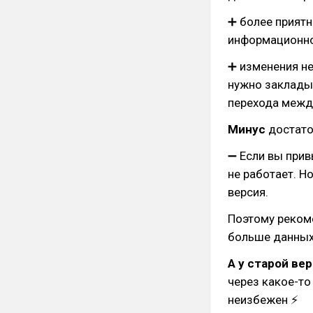
➕ более приятн
информационно
➕ изменения не
нужно заклады
перехода межд
Минус
достато
➖ Если вы прив
не работает. Н
версия.
Поэтому рекоме
больше данных 
А у старой ве
через какое-то
неизбежен ⚡