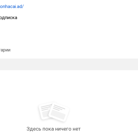
eonhacai.ad/
одписка
арии
Здесь пока ничего нет