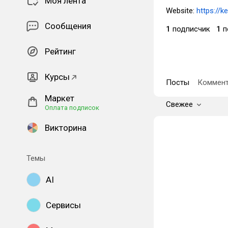
Моя лента
Website:
https://k
Сообщения
1
подписчик
1
п
Рейтинг
Курсы
Посты
Коммент
Маркет
Свежее
Оплата подписок
Викторина
Темы
AI
Сервисы