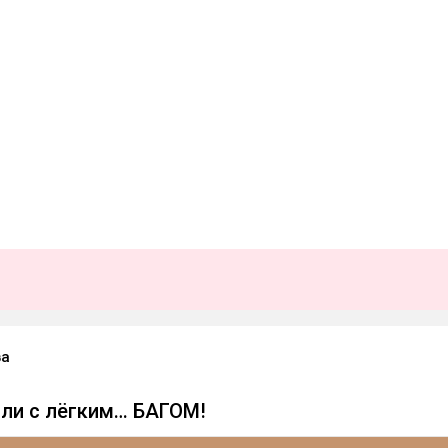
ва
или с лёгким… БАГОМ!