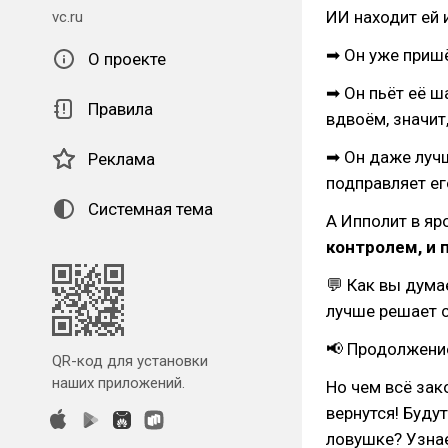
ИИ находит ей 
vc.ru
➡ Он уже пришё
О проекте
➡ Он пьёт её ш
Правила
вдвоём, значит
➡ Он даже лучш
Реклама
подправляет ег
Системная тема
А Ипполит в яр
контролем, и 
💬 Как вы дума
лучше решает 
📢 Продолжение
QR-код для установки
наших приложений.
Но чем всё зак
вернутся! Буду
ловушке? Узна