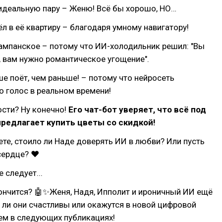
идеальную пару – Женю! Всё бы хорошо, НО…
л в её квартиру – благодаря умному навигатору!
ампанское – потому что ИИ-холодильник решил: "Вы
, вам нужно романтическое угощение".
е поёт, чем раньше! – потому что нейросеть
о голос в реальном времени!
ости? Ну конечно!
Его чат-бот уверяет, что всё под
предлагает купить цветы со скидкой!
ете, стоило ли Наде доверять ИИ в любви? Или пусть
сердце? ❤
 следует...
ончится? 🤖✨Женя, Надя, Ипполит и ироничный ИИ ещё
т ли они счастливы или окажутся в новой цифровой
ем в следующих публикациях!