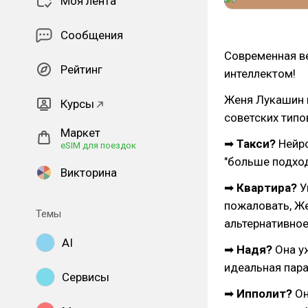
Моя лента
Сообщения
Современная в
Рейтинг
интеллектом!
Женя Лукашин в
Курсы
советских типо
Маркет
➡
Такси?
Нейро
eSIM для поездок
"больше подход
Викторина
➡
Квартира?
У
пожаловать, Же
Темы
альтернативное
AI
➡
Надя?
Она у
идеальная пара
Сервисы
➡
Ипполит?
Он