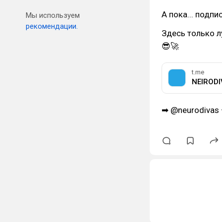
А пока... подпи
Мы используем
рекомендации.
Здесь только л
😎🚀
t.me
NEIRODI
➡ @neurodivas 