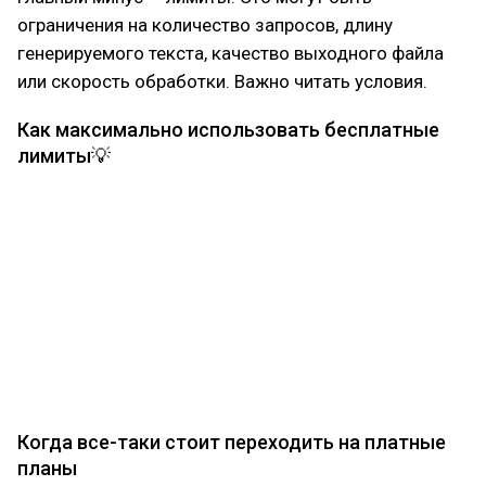
ограничения на количество запросов, длину
генерируемого текста, качество выходного файла
или скорость обработки. Важно читать условия.
Как максимально использовать бесплатные
лимиты💡
Четкие промпты: Чем точнее запрос, тем меньше
правок и перегенераций.
Комбинирование сервисов: Используйте Bard для
исследований, а Haiku — для креативных задач.
Генерируйте базовое изображение в Bing, а
дорабатывайте в Leonardo.
Планирование: Распределяйте задачи, чтобы не
потратить все лимиты за один день.
Когда все-таки стоит переходить на платные
планы