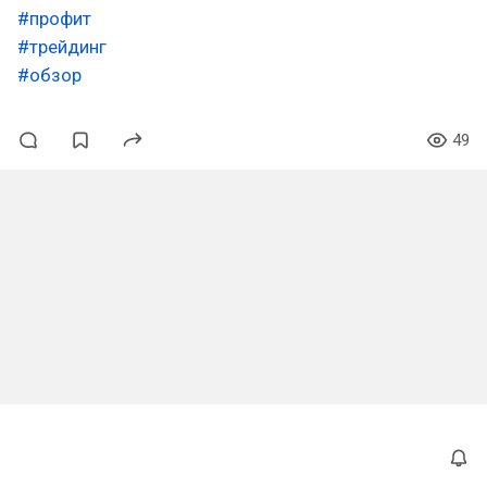
#профит
#трейдинг
#обзор
49