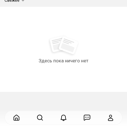
Свежее
Здесь пока ничего нет