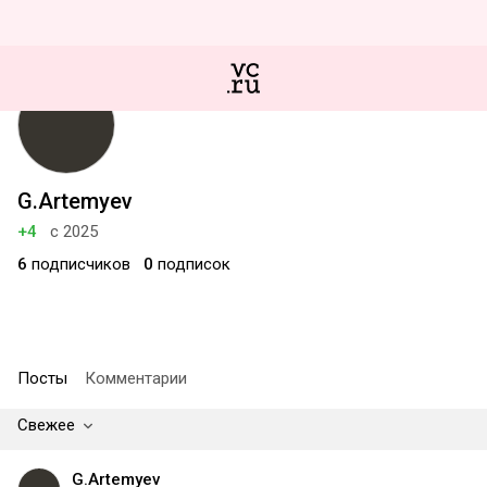
G.Artemyev
+4
с 2025
6
подписчиков
0
подписок
Посты
Комментарии
Свежее
G.Artemyev