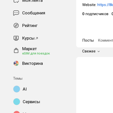
Моя лента
Website:
https://8
Сообщения
0
подписчиков
Рейтинг
Курсы
Посты
Коммент
Маркет
Свежее
eSIM для поездок
Викторина
Темы
AI
Сервисы