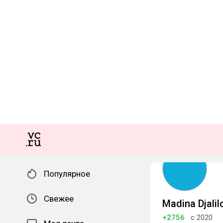
Популярное
Свежее
Madina Djalil
+2756
с 2020