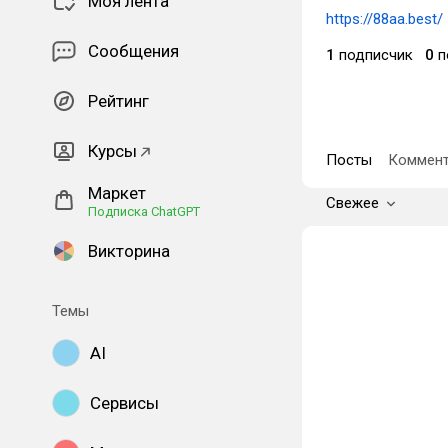
Моя лента
https://88aa.best/
Сообщения
1
подписчик
0
п
Рейтинг
Курсы
Посты
Коммент
Маркет
Свежее
Подписка ChatGPT
Викторина
Темы
AI
Сервисы