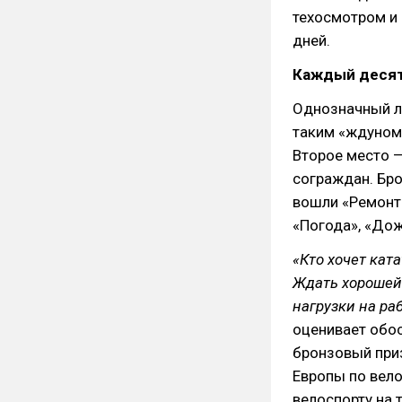
техосмотром и 
дней.
Каждый десят
Однозначный л
таким «ждуном»
Второе место —
сограждан. Бро
вошли «Ремонт 
«Погода», «Дож
«Кто хочет кат
Ждать хорошей 
нагрузки на ра
оценивает обос
бронзовый приз
Европы по вело
велоспорту на 