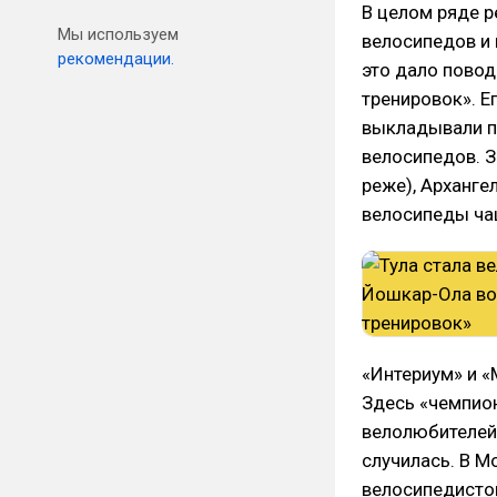
В целом ряде р
Мы используем
велосипедов и 
рекомендации.
это дало повод
тренировок». Е
выкладывали по
велосипедов. З
реже), Архангел
велосипеды чащ
«Интериум» и «
Здесь «чемпион
велолюбителей 
случилась. В М
велосипедисто