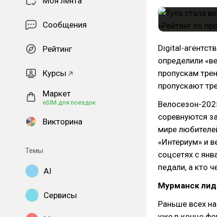
Моя лента
Сообщения
Digital-агентс
Рейтинг
определили «ве
Курсы
пропускам трен
пропускают тр
Маркет
eSIM для поездок
Велосезон-202
соревнуются за
Викторина
мире любителей
«Интериум» и в
Темы
соцсетях с янв
педали, а кто 
AI
Мурманск лид
Сервисы
Раньше всех н
уже в конце фе