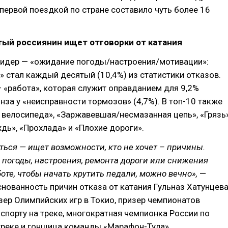
первой поездкой по стране составило чуть более 16
ый россиянин ищет отговорки от катания
идер — «ожидание погоды/настроения/мотивации»:
 стал каждый десятый (10,4%) из статистики отказов.
 «работа», которая служит оправданием для 9,2%
нза у «неисправности тормозов» (4,7%). В топ-10 также
велосипеда», «Заржавевшая/несмазанная цепь», «Грязь»
дь», «Прохлада» и «Плохие дороги».
аться — ищет возможности, кто не хочет – причины.
погоды, настроения, ремонта дороги или снижения
боте, чтобы начать крутить педали, можно вечно»,
—
нованность причин отказа от катания Гульназ Хатунцева
ер Олимпийских игр в Токио, призер чемпионатов
спорту на треке, многократная чемпионка России по
треке и гонщица команды «Марафон-Тула».