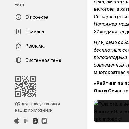
века, именно з
vc.ru
велотрек, а ка
Сегодня в реги
О проекте
Например, наша
Правила
22 медали на д
Ну и, само собо
Реклама
бесплатных сек
велосипедами. 
Системная тема
современных т
многократная 
«Рейтинг по п
Ола и Севаст
QR-код для установки
наших приложений.