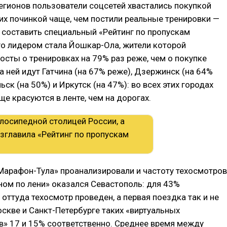
егионов пользователи соцсетей хвастались покупкой
их починкой чаще, чем постили реальные тренировки —
 составить специальный «Рейтинг по пропускам
го лидером стала Йошкар-Ола, жители которой
сты о тренировках на 79% раз реже, чем о покупке
а ней идут Гатчина (на 67% реже), Дзержинск (на 64%
ьск (на 50%) и Иркутск (на 47%): во всех этих городах
е красуются в ленте, чем на дорогах.
Марафон-Тула» проанализировали и частоту техосмотров
ом по лени» оказался Севастополь: для 43%
оттуда техосмотр проведен, а первая поездка так и не
оскве и Санкт-Петербурге таких «виртуальных
в» 17 и 15% соответственно. Среднее время между