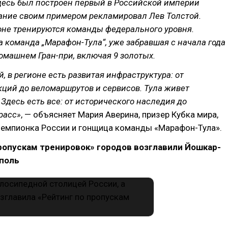
десь был построен первый в Российской империи
тание своим примером рекламировал Лев Толстой.
оне тренируются команды федерального уровня.
 команда „Марафон-Тула“, уже забравшая с начала года
омашнем Гран-при, включая 9 золотых.
й, в регионе есть развитая инфраструктура: от
ций до веломаршрутов и сервисов. Тула живет
Здесь есть все: от исторического наследия до
расс»
, — объясняет Мария Аверина, призер Кубка мира,
чемпионка России и гонщица команды «Марафон-Тула».
ропускам тренировок» городов возглавили Йошкар-
ополь