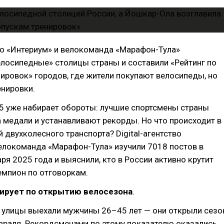
тво «Интериум» и велокоманда «Марафон-Тула»
лосипедные» столицы страны и составили «Рейтинг по
ировок» городов, где жители покупают велосипеды, но
енировки.
5 уже набирает обороты: лучшие спортсмены страны
 медали и устанавливают рекорды. Но что происходит в
 двухколесного транспорта? Digital-агентство
елокоманда «Марафон-Тула» изучили 7018 постов в
аря 2025 года и выяснили, кто в России активно крутит
чемпион по отговоркам.
ирует по открытию велосезона
.
а улицы выехали мужчины 26–45 лет — они открыли сезо
враля. Рекордсменами по этому показателю оказались