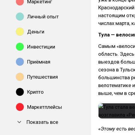
Маркетинг
Краснодарский к
настоящим отк
Личный опыт
числах марта, к
Деньги
Тула — велоси
Самым «велоси
Инвестиции
область. Здесь
Приёмная
выездов больше
сезона в Тульс
Путешествия
большинства р
велотематике и
Крипто
выше, чем в ср
Маркетплейсы
Показать все
«Этому есть ве