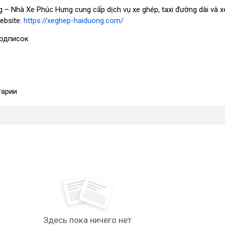
 – Nhà Xe Phúc Hưng cung cấp dịch vụ xe ghép, taxi đường dài và x
ebsite:
https://xeghep-haiduong.com/
одписок
арии
Здесь пока ничего нет