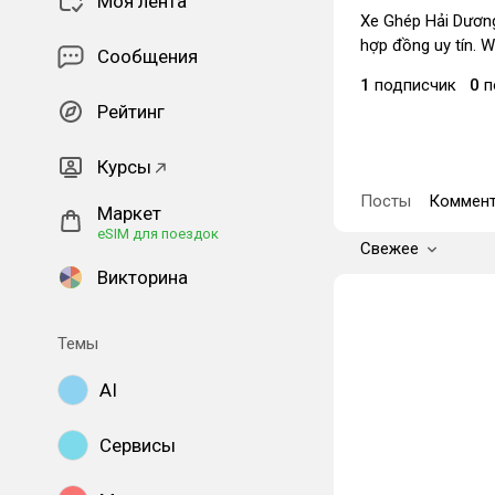
Моя лента
Xe Ghép Hải Dương
hợp đồng uy tín. W
Сообщения
1
подписчик
0
п
Рейтинг
Курсы
Посты
Коммент
Маркет
eSIM для поездок
Свежее
Викторина
Темы
AI
Сервисы