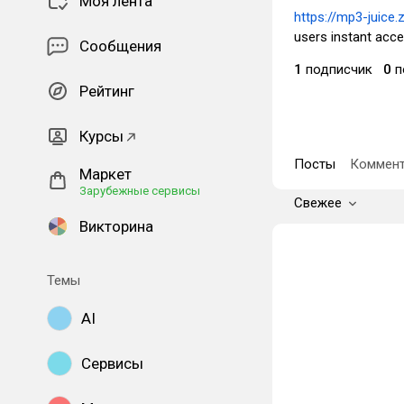
Моя лента
https://mp3-juice
users instant acce
Сообщения
1
подписчик
0
п
Рейтинг
Курсы
Посты
Коммент
Маркет
Зарубежные сервисы
Свежее
Викторина
Темы
AI
Сервисы