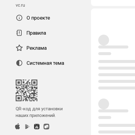
vc.ru
О проекте
Правила
Реклама
Системная тема
QR-код для установки
наших приложений.