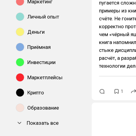
Маркетинг
пугается сложн
примеры из кни
Личный опыт
счёте. Не гони
корректно прот
Деньги
чем «чёрный ящ
книга напомнил
Приёмная
стыке дисципли
расчёт, а разра
Инвестиции
технологии де
Маркетплейсы
1
Крипто
Образование
Показать все