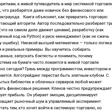
оритмам, а живой путеводитель в мир системной торговли
, что разберётся даже новичок без финансового или
экграунда. Книга объясняет, как превратить торговую
отающий алгоритм. Автор последовательно разбирает тр
(что на самом деле движет ценами), разработку (как
ачный код на Python) и риск-менеджмент (как не сжечь
у ошибку). Никакой высшей математики — только логика
 и реальные примеры. Вы научитесь собирать
анные, запускать бэктесты и понимать, почему
стема на бумаге часто ломается в живой торговле.
но сегодня? Грань между программистом, инвестором и
ается. Алготрейдинг перестал быть элитным клубом. С
тых библиотек и облачных серверов любой может
ать финансовые решения. Кленов честно предупреждает
рует прибыль. Он убирает эмоции, дисциплинирует
вращает рыночный шум в управляемый эксперимент.
ать тем, кто хочет войти в системную торговлю, но