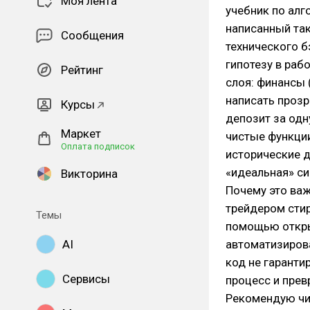
Моя лента
учебник по алг
написанный так
Сообщения
технического б
гипотезу в раб
Рейтинг
слоя: финансы 
написать прозр
Курсы
депозит за одн
Маркет
чистые функции
Оплата подписок
исторические д
«идеальная» си
Викторина
Почему это важ
трейдером стир
Темы
помощью откры
AI
автоматизиров
код не гаранти
Сервисы
процесс и пре
Рекомендую чит