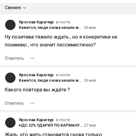
Свежее
Ярослав Карагяур
в посте
Кажется, люди снова начали жить “на чёрный день”
26 мая
Ну позитива тяжело ждать , но я конкретики не
понимаю , что значит пессимистично?
Ответить
Ярослав Карагяур
в посте
Кажется, люди снова начали жить “на чёрный день”
26 мая
Какого повтора вы ждёте ?
Ответить
Ярослав Карагяур
в посте
НДС 22% УДАРИЛ ПО КАРМАНУ. А ВЫ ЕЩЁ НЕ ВСЁ УВИДЕЛИ.
27 янв
Жаль, что жить становится снова только