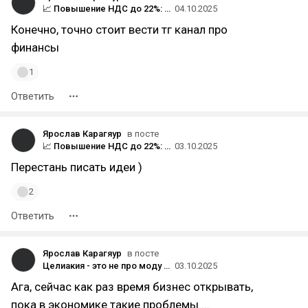
📈 Повышение НДС до 22%: скрытый налог на бедных и удар по экономике
04.10.2025
Конечно, точно стоит вести тг канал про
финансы
1
Ответить
Ярослав Карагяур
в посте
📈 Повышение НДС до 22%: скрытый налог на бедных и удар по экономике
03.10.2025
Перестань писать идеи )
2
Ответить
Ярослав Карагяур
в посте
Целиакия - это не про моду на ЗОЖ. Это про бизнес-возможность, которую все игнорируют
03.10.2025
Ага, сейчас как раз время бизнес открывать,
пока в экономике такие проблемы....