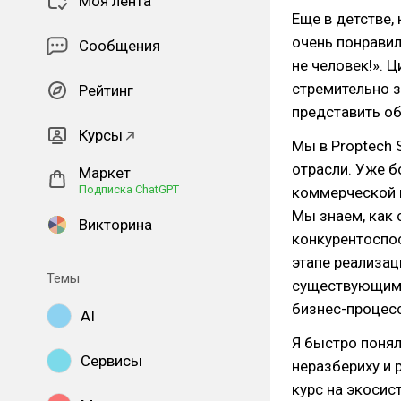
Моя лента
Еще в детстве,
очень понравил
Сообщения
не человек!». 
стремительно 
Рейтинг
представить об
Курсы
Мы в Proptech 
отрасли. Уже 
Маркет
Подписка ChatGPT
коммерческой 
Мы знаем, как
Викторина
конкурентоспо
этапе реализац
Темы
существующими
бизнес-процес
AI
Я быстро понял
Сервисы
неразбериху и 
курс на экосис