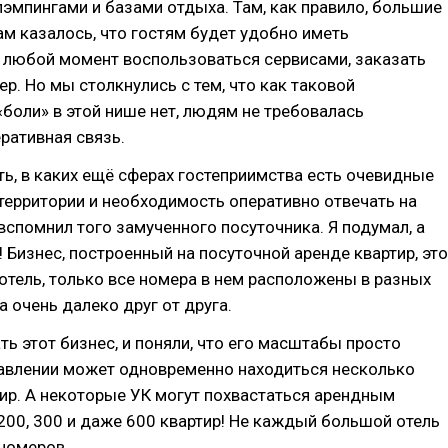
лэмпингами и базами отдыха. Там, как правило, большие
нам казалось, что гостям будет удобно иметь
 любой момент воспользоваться сервисами, заказать
ер. Но мы столкнулись с тем, что как таковой
«боли» в этой нише нет, людям не требовалась
ративная связь.
ь, в каких ещё сферах гостеприимства есть очевидные
территории и необходимость оперативно отвечать на
 вспомнил того замученного посуточника. Я подумал, а
! Бизнес, построенный на посуточной аренде квартир, это
е отель, только все номера в нем расположены в разных
а очень далеко друг от друга.
ть этот бизнес, и поняли, что его масштабы просто
равлении может одновременно находиться несколько
ир. А некоторые УК могут похвастаться арендным
200, 300 и даже 600 квартир! Не каждый большой отель
номеров.