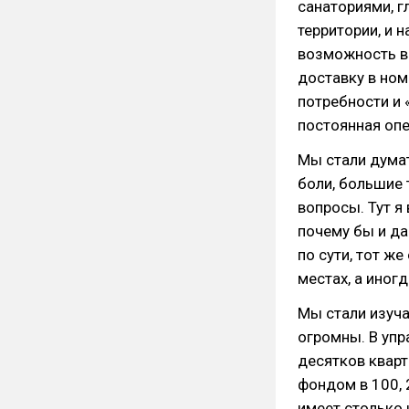
санаториями, г
территории, и 
возможность в
доставку в ном
потребности и 
постоянная опе
Мы стали думат
боли, большие 
вопросы. Тут я
почему бы и да
по сути, тот ж
местах, а иногд
Мы стали изуча
огромны. В уп
десятков кварт
фондом в 100, 
имеет столько 