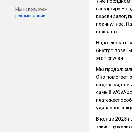
Уже порядком 
в квартиру – н
Мы используем
рекомендации.
внесли залог, 
покинул нас. Н
пожалеть.
Надо сказать, 
быстро позабыл
этот случай.
Мы продолжали 
Оно помогает 
издержки, повы
самый WOW-эфф
платёжеспособ
удавалось закр
В конце 2023 г
также нуждают