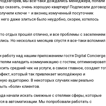
подзагорев, мы всё-таки дождались менеджера, попали
адо сказать, очень хорошую квартиру! Подписали договор
получили ключи – и вконец измученный посуточник
а него даже злиться было неудобно, скорее, хотелось
что отдых прошёл отлично, и все проблемы с заселением
ись. Но несколько месяцев спустя я все-таки вспомнил
работу над нашим приложением гостя Digital Concierge
отелям наладить коммуникацию с гостем, оптимизироват
сить средний чек на услуги, а самое главное, создает то
ект, который так привлекает молодёжную и
ную аудиторию. В некоторых случаях нам реально
ыть «боли» клиентов.
ода начали искать смежные с отелями сферы, которые
ся в автоматизации. Мы попробовали работать с