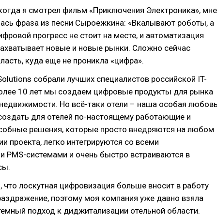
 когда я смотрел фильм «Приключения Электроника», мне
ась фраза из песни Сыроежкина: «Вкалывают роботы, а
Цифровой прогресс не стоит на месте, и автоматизация
захватывает новые и новые рынки. Сложно сейчас
ласть, куда еще не проникла «цифра».
Solutions собрали лучших специалистов российской IT-
более 10 лет мы создаем цифровые продукты для рынка
недвижимости. Но всё-таки отели – наша особая любовь
 создать для отелей по-настоящему работающие и
собные решения, которые просто внедряются на любом
ии проекта, легко интегрируются со всеми
 PMS-системами и очень быстро встраиваются в
сы.
, что лоскутная цифровизация больше вносит в работу
раздражение, поэтому моя компания уже давно взяла
темный подход к диджитализации отельной области.