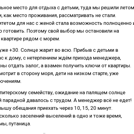
ьное место для отдыха с детьми, туда мы решили лето
и, как место проживания, рассматривать не стали.
тетом для нас с женой стала возможность полноценно 
 готовить. Поэтому свой выбор мы остановили на
 квартире рядом с морем.
 уже +30. Солнце жарит во всю. Прибыв с детьми в
с к дому, с нетерпением ждём прихода менеджера,
ы отдать залог, а взамен получить ключи от квартиры.
мотрит в сторону моря, дети на низком старте, уже
лючениям.
 питерскому семейству, ожидание на палящем солнце
 парадной давалось с трудом. А менеджер всё не едет!
лышу обещания приехать через 10, 15, 20 минут.
колько заселений-выселений в одно и тоже время,
мы, путаница.