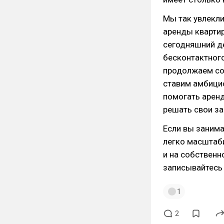
Мы так увлекли
аренды квартир
сегодняшний д
бесконтактного
продолжаем со
ставим амбицио
помогать арен
решать свои за
Если вы занима
легко масштаби
и на собственн
записывайтесь
1
2