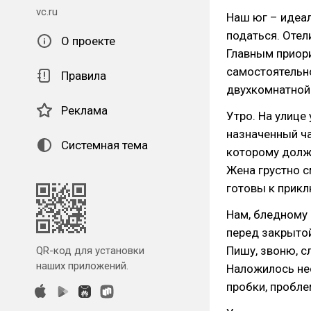
vc.ru
Наш юг – идеал
податься. Отел
О проекте
Главным приори
самостоятельно
Правила
двухкомнатной
Реклама
Утро. На улице
назначенный ча
Системная тема
которому должн
Жена грустно с
готовы к прик
Нам, бледному
перед закрытой
Пишу, звоню, с
QR-код для установки
наших приложений.
Наложилось нес
пробки, пробле