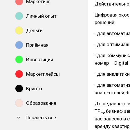
Маркетинг
Действительно,
Цифровая экоси
Личный опыт
решений:
Деньги
· для автомати
· для оптимиза
Приёмная
· для коммуник
Инвестиции
номер – Digital
Маркетплейсы
· для аналитик
· для автомати
Крипто
апарт-отелей Re
Образование
До недавнего в
ТРЦ, бизнес-це
Показать все
нас занесло в
аренду квартир