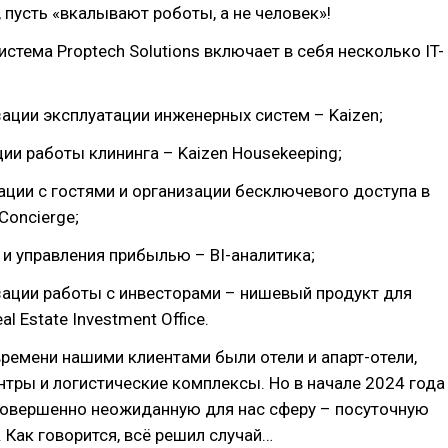
 пусть «вкалывают роботы, а не человек»!
стема Proptech Solutions включает в себя несколько IT-
зации эксплуатации инженерных систем – Kaizen;
ции работы клининга – Kaizen Housekeeping;
ации с гостями и организации бесключевого доступа в
 Concierge;
и и управления прибылью – BI-аналитика;
зации работы с инвесторами – нишевый продукт для
al Estate Investment Office.
ремени нашими клиентами были отели и апарт-отели,
нтры и логистические комплексы. Но в начале 2024 года
 совершенно неожиданную для нас сферу – посуточную
. Как говорится, всё решил случай…