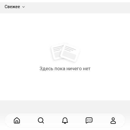
Свежее
Здесь пока ничего нет