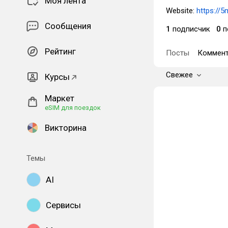
Моя лента
Website:
https://
Сообщения
1
подписчик
0
п
Рейтинг
Посты
Коммент
Свежее
Курсы
Маркет
eSIM для поездок
Викторина
Темы
AI
Сервисы