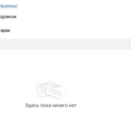
5mb.immo/
одписок
арии
Здесь пока ничего нет