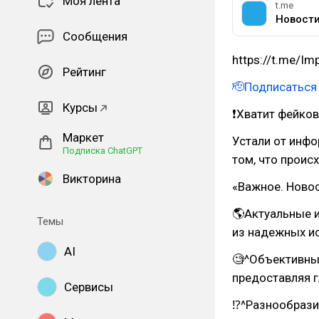
Моя лента
t.me
Новост
Сообщения
https://t.me/Im
Рейтинг
🫡Подписаться
Курсы
❗Хватит фейков
Маркет
Устали от инфо
Подписка ChatGPT
том, что проис
Викторина
«Важное. Новос
🌎Актуальные 
Темы
из надежных ис
AI
🧐^Объективны
предоставляя 
Сервисы
⁉^Разнообрази