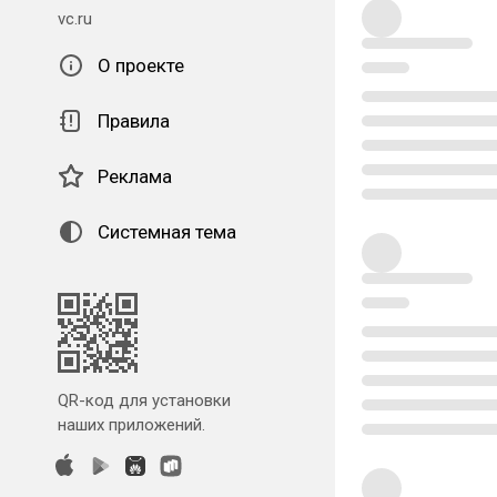
vc.ru
О проекте
Правила
Реклама
Системная тема
QR-код для установки
наших приложений.