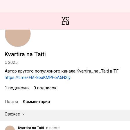
Kvartira na Taiti
с 2025
Автор крутого популярного канала Kvartira_na_Taiti в ТГ
https://t.me/+M-8baKMPFoA5N2Iy
1
подписчик
0
подписок
Посты
Комментарии
Свежее
Kvartira na Taiti
в посте