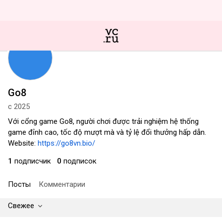
Go8
с 2025
Với cổng game Go8, người chơi được trải nghiệm hệ thống
game đỉnh cao, tốc độ mượt mà và tỷ lệ đổi thưởng hấp dẫn.
Website:
https://go8vn.bio/
1
подписчик
0
подписок
Посты
Комментарии
Свежее