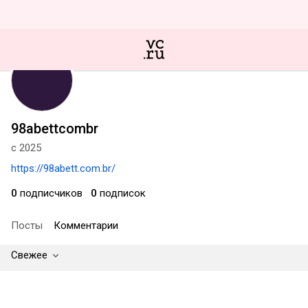
98abettcombr
с 2025
https://98abett.com.br/
0
подписчиков
0
подписок
Посты
Комментарии
Свежее