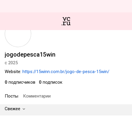
jogodepesca15win
с 2025
Website:
https://15winn.com.br/jogo-de-pesca-15win/
0
подписчиков
0
подписок
Посты
Комментарии
Свежее