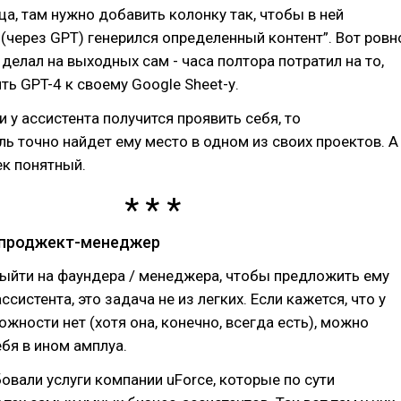
ица, там нужно добавить колонку так, чтобы в ней
(через GPT) генерился определенный контент”. Вот ровн
 делал на выходных сам - часа полтора потратил на то,
ть GPT-4 к своему Google Sheet-у.
и у ассистента получится проявить себя, то
ь точно найдет ему место в одном из своих проектов. А
ек понятный.
 проджект-менеджер
ыйти на фаундера / менеджера, чтобы предложить ему
ссистента, это задача не из легких. Если кажется, что у
ожности нет (хотя она, конечно, всегда есть), можно
бя в ином амплуа.
овали услуги компании uForce, которые по сути