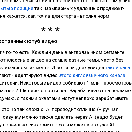
тех самых умных бизнес-ассистентов. Так вот там у них
рытые позиции
так называемых удаленных проджект-
е кажется, как точка для старта - вполне норм.
ностранных ютуб видео
ут что-то есть. Каждый день в англоязычном сегменте
ют классные видео на самые разные темы, часто без
скоязычном сегменте. И вот я на днях увидел
такой кана
елают - адаптируют видео
этого англоязычного канала
дитории. Некоторые видео собирают 1 млн+ просмотров
 менее 200к ничего почти нет. Зарабатывают на рекламе
 думаю, с такими охватами могут неплохо зарабатывать.
 это не так сложно: AI переводит отлично (+ ручная
, озвучку можно также сделать через AI (надо будет
у правильно синхронить - хотя может и это уже AI