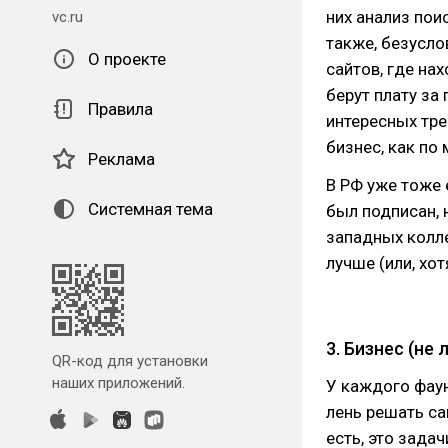
них анализ пои
vc.ru
также, безусло
О проекте
сайтов, где на
берут плату за
Правила
интересных тре
бизнес, как по 
Реклама
В РФ уже тоже 
Системная тема
был подписан, 
западных колле
лучше (или, хо
3. Бизнес (не
QR-код для установки
наших приложений.
У каждого фаун
лень решать са
есть, это задач