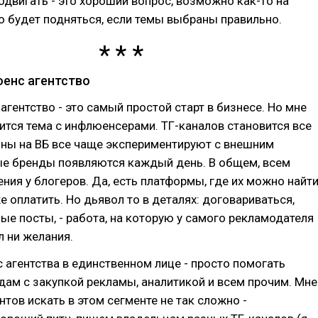
родвигать - это хороший вопрос, возможно как-то на
 будет подняться, если темы выбраны правильно.
юенс агентство
гентство - это самый простой старт в бизнесе. Но мне
ится тема с инфлюенсерами. ТГ-каналов становится все
ины на ВБ все чаще экспериментируют с внешним
ые бренды появляются каждый день. В общем, всем
ия у блогеров. Да, есть платформы, где их можно найти
е оплатить. Но дьявол то в деталях: договариваться,
ые посты, - работа, на которую у самого рекламодателя
л ни желания.
 агентства в единственном лице - просто помогать
ам с закупкой рекламы, аналитикой и всем прочим. Мне
нтов искать в этом сегменте не так сложно -