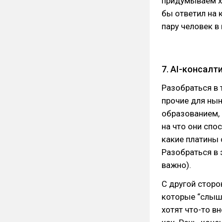
придумываем х
бы ответил на 
пару человек в
7. AI-консалт
Разобраться в т
прочие для нын
образованием, 
на что они спо
какие платины 
Разобраться в
важно).
С другой сторо
которые “слышал
хотят что-то в