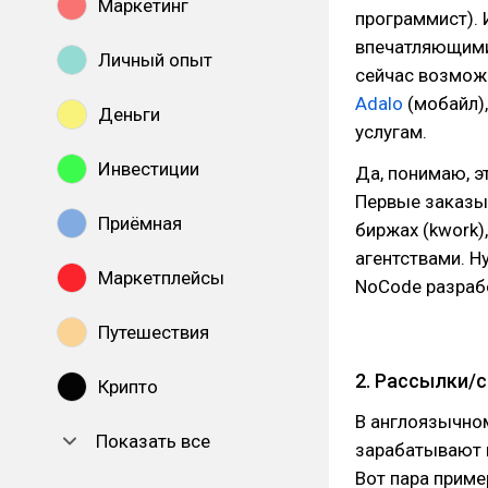
Маркетинг
программист).
впечатляющими 
Личный опыт
сейчас возмож
Adalo
(мобайл)
Деньги
услугам.
Инвестиции
Да, понимаю, эт
Первые заказы,
Приёмная
биржах (kwork
агентствами. Ну
Маркетплейсы
NoCode разраб
Путешествия
2. Рассылки/
Крипто
В англоязычном
Показать все
зарабатывают н
Вот пара приме