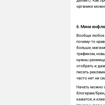
делает). Как п
органике можно
6. Мини инфл
Вообще любое а
почему-то нрав
больше, магаз
трафиком, нов
нужны размещен
отобрать и даж
писать рекламн
часто нет ни си
Начать можно с
блогерам/бренд
кажется, и клие