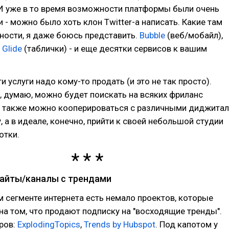
 И уже в то время возможности платформы были очень
- можно было хоть клон Twitter-a написать. Какие там
ности, я даже боюсь представить.
Bubble
(веб/мобайл),
,
Glide
(таблички) - и еще десятки сервисов к вашим
и услуги надо кому-то продать (и это не так просто).
 думаю, можно будет поискать на всяких фриланс
), также можно кооперироваться с различными диджитал
, а в идеале, конечно, прийти к своей небольшой студии
отки.
сайты/каналы с трендами
 сегменте интернета есть немало проектов, которые
а том, что продают подписку на "восходящие тренды".
ров:
ExplodingTopics
,
Trends by Hubspot
. Под капотом у