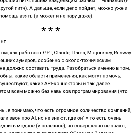
ороший питч, пишем владельцам разных ТГ-каналов (я
крутой питч). А дальше, если дело пойдет, можно уже и
 помощь взять (а может и не пару даже).
инг
ом, как работают GPT, Claude, Llama, Midjourney, Runway 
ешних зумеров, особенно с около-техническим
не должно составить труда. Разобраться именно в том,
собны, какие области применения, как могут помочь,
существуют, какие API-коннекторы и так далее.
 этом всем можно без навыков программирования (что
ны, я понимаю, что есть огромное количество компаний,
и звон про AI, но не знают, где он” = то есть очень
недрить модное (и полезное), но совершенно не знают,