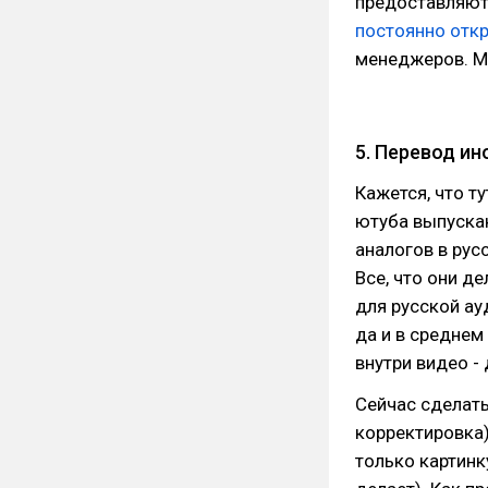
предоставляют 
постоянно отк
менеджеров. Мн
5. Перевод и
Кажется, что т
ютуба выпуска
аналогов в рус
Все, что они д
для русской ау
да и в среднем
внутри видео -
Сейчас сделать
корректировка)
только картинк