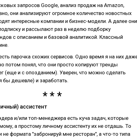
сковых запросов Google, анализ продаж на Amazon,
вно, они анализируют огромное количество новостных
ходят интересные компании и бизнес-модели. А далее они
 подписку и рассылают раз в неделю подборку
ндов с описанием и базовой аналитикой. Классный
мне.
есть парочка схожих сервисов. Одно время я на них даж
но потом понял, что они просто копируют тренды
г (еще и с опозданием). Уверен, что можно сделать
тя бы дешевле) и заработать.
 личный) ассистент
дера и/или топ-менеджера есть куча задач, которые
мому, а простому личному ассистенту их не отдашь. То
и не формата "забронируй мне ресторан", а что-то типа