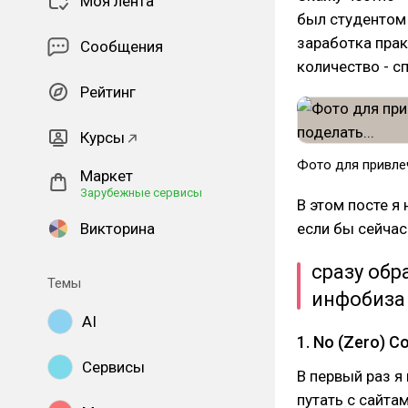
Моя лента
был студентом 
заработка прак
Сообщения
количество - с
Рейтинг
Курсы
Фото для привлеч
Маркет
Зарубежные сервисы
В этом посте я
Викторина
если бы сейчас
сразу обр
Темы
инфобиза 
AI
1. No (Zero) 
Сервисы
В первый раз я
путать с сайта