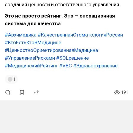
создания ценности и ответственного управления.
Это не просто рейтинг. Это — операционная
система для качества.
#Архимедика
#КачественнаяСтоматологияРоссии
#КтоЕстьКтоВМедицине
#ЦенностноОриентированнаяМедицина
#УправлениеРисками
#SOLрешение
#МедицинскийРейтинг
#VBC
#Здравоохранение
1
191