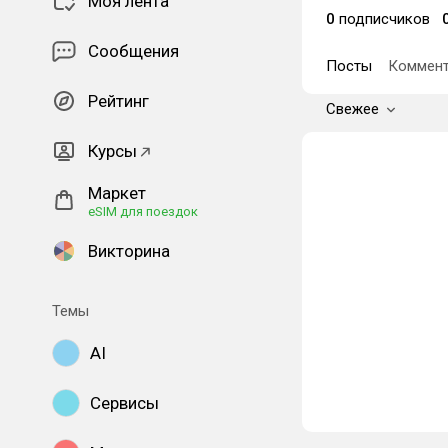
Моя лента
0
подписчиков
Сообщения
Посты
Коммент
Рейтинг
Свежее
Курсы
Маркет
eSIM для поездок
Викторина
Темы
AI
Сервисы