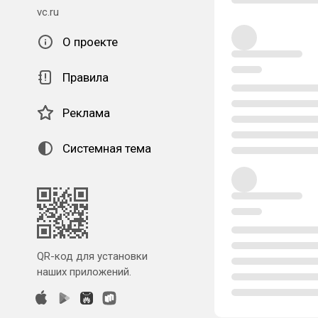
vc.ru
О проекте
Правила
Реклама
Системная тема
QR-код для установки
наших приложений.