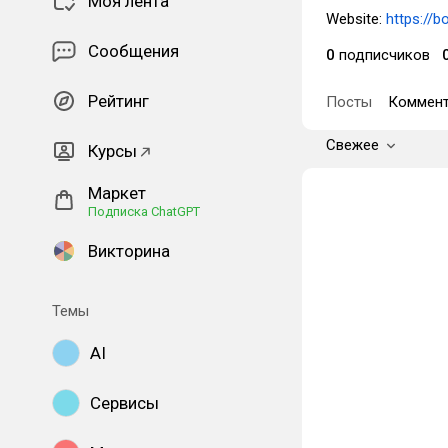
Моя лента
Website:
https://
Сообщения
0
подписчиков
Рейтинг
Посты
Коммент
Свежее
Курсы
Маркет
Подписка ChatGPT
Викторина
Темы
AI
Сервисы