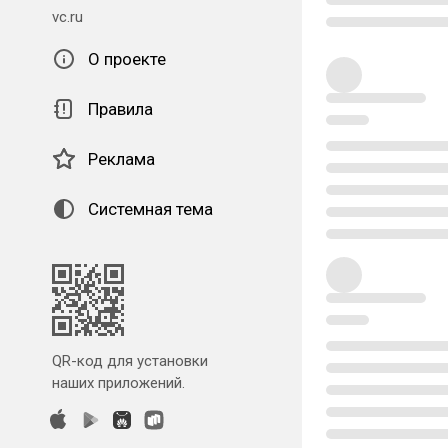
vc.ru
О проекте
Правила
Реклама
Системная тема
QR-код для установки
наших приложений.